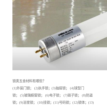
锁类五金材料有哪些？
(1)外装门锁； (2)执手锁；(3)抽屉锁； (4)球型门
锁； (5)玻璃橱窗锁； (6)电子锁； (7)链子锁； (8)防盗
锁；(9)浴室锁； (10)挂锁；(11)号码锁；(12)锁体；(13)