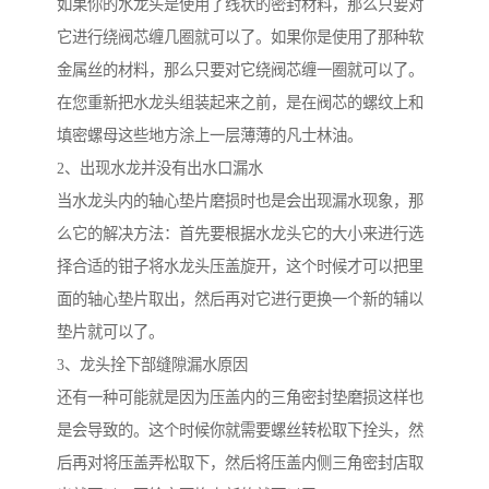
如果你的水龙头是使用了线状的密封材料，那么只要对
它进行绕阀芯缠几圈就可以了。如果你是使用了那种软
金属丝的材料，那么只要对它绕阀芯缠一圈就可以了。
在您重新把水龙头组装起来之前，是在阀芯的螺纹上和
填密螺母这些地方涂上一层薄薄的凡士林油。
2、出现水龙并没有出水口漏水
当水龙头内的轴心垫片磨损时也是会出现漏水现象，那
么它的解决方法：首先要根据水龙头它的大小来进行选
择合适的钳子将水龙头压盖旋开，这个时候才可以把里
面的轴心垫片取出，然后再对它进行更换一个新的辅以
垫片就可以了。
3、龙头拴下部缝隙漏水原因
还有一种可能就是因为压盖内的三角密封垫磨损这样也
是会导致的。这个时候你就需要螺丝转松取下拴头，然
后再对将压盖弄松取下，然后将压盖内侧三角密封店取