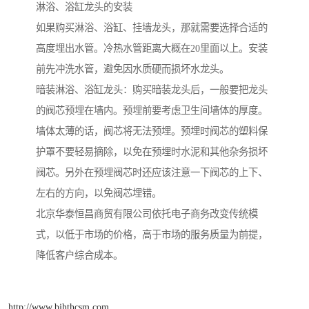
淋浴、浴缸龙头的安装
如果购买淋浴、浴缸、挂墙龙头，那就需要选择合适的
高度埋出水管。冷热水管距离大概在20里面以上。安装
前先冲洗水管，避免因水质硬而损坏水龙头。
暗装淋浴、浴缸龙头：购买暗装龙头后，一般要把龙头
的阀芯预埋在墙内。预埋前要考虑卫生间墙体的厚度。
墙体太薄的话，阀芯将无法预埋。预埋时阀芯的塑料保
护罩不要轻易摘除，以免在预埋时水泥和其他杂务损坏
阀芯。另外在预埋阀芯时还应该注意一下阀芯的上下、
左右的方向，以免阀芯埋错。
北京华泰恒昌商贸有限公司依托电子商务改变传统模
式，以低于市场的价格，高于市场的服务质量为前提，
降低客户综合成本。
http://www.bjhthcsm.com