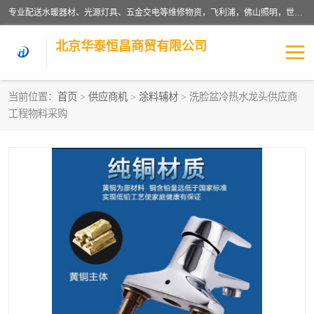
专业配送水暖器材、光源灯具、五金交电等维修物资，飞利浦，佛山照明，世达，博世，九牧，特陶等各产品涉及国内外知名品牌。公司专注与物业、学校、酒店、工厂等单位合作，提供一站式配送服务，降低客户综合成本。依托电子商务改变传统模式，以专业的团队为客户提供24H物资配送到达，货到月结、统一开票，便捷退换等服务，提高了企业的运营效率。
北京华泰恒昌商贸有限公司
当前位置：
首页
>
供应商机
>
涂料辅材
> 洗脸盆冷热水龙头供应商
工程物料采购
水暖阀门
电料灯饰
五金工具
涂料辅材