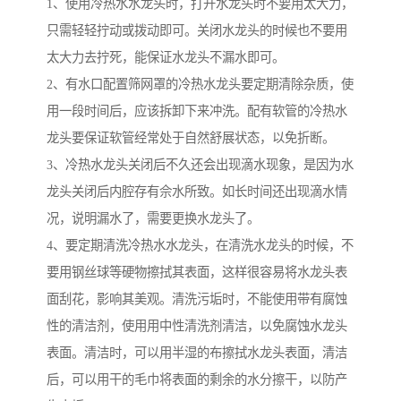
1、使用冷热水水龙头时，打开水龙头时不要用太大力，
只需轻轻拧动或拨动即可。关闭水龙头的时候也不要用
太大力去拧死，能保证水龙头不漏水即可。
2、有水口配置筛网罩的冷热水龙头要定期清除杂质，使
用一段时间后，应该拆卸下来冲洗。配有软管的冷热水
龙头要保证软管经常处于自然舒展状态，以免折断。
3、冷热水龙头关闭后不久还会出现滴水现象，是因为水
龙头关闭后内腔存有佘水所致。如长时间还出现滴水情
况，说明漏水了，需要更换水龙头了。
4、要定期清洗冷热水水龙头，在清洗水龙头的时候，不
要用钢丝球等硬物擦拭其表面，这样很容易将水龙头表
面刮花，影响其美观。清洗污垢时，不能使用带有腐蚀
性的清洁剂，使用用中性清洗剂清洁，以免腐蚀水龙头
表面。清洁时，可以用半湿的布擦拭水龙头表面，清洁
后，可以用干的毛巾将表面的剩余的水分擦干，以防产