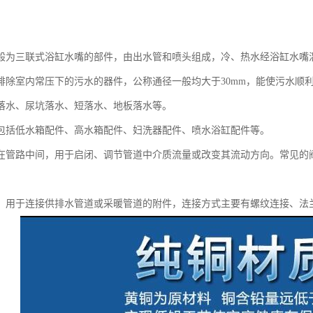
般为三联式浴缸水嘴的部件，由出水管和喷头组成，冷、热水经浴缸水嘴
排除室内常压下的污水的器件，公称通径一般均大于30mm，能使污水顺
落水、尿坑落水、短落水、地板落水等。
包括低水箱配件、高水箱配件、妇洗器配件、喷水浴缸配件等。
在管路中间，用于启闭、调节管道中介质流量或改变其流动方向。常见的
：用于连接供排水管道或采暖管道的附件，连接方式主要有螺纹连接、法