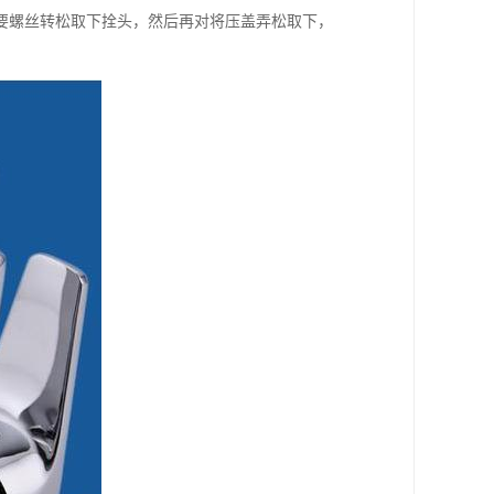
要螺丝转松取下拴头，然后再对将压盖弄松取下，