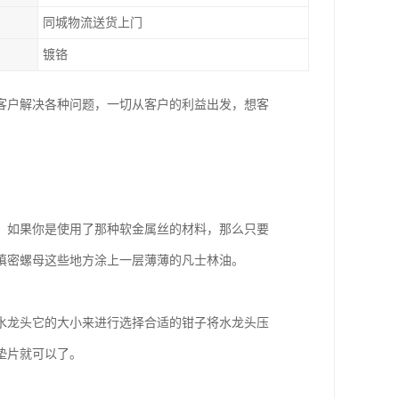
同城物流送货上门
镀铬
客户解决各种问题，一切从客户的利益出发，想客
。如果你是使用了那种软金属丝的材料，那么只要
和填密螺母这些地方涂上一层薄薄的凡士林油。
水龙头它的大小来进行选择合适的钳子将水龙头压
垫片就可以了。