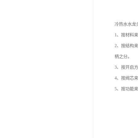
冷热水水龙
1、按材料
2、按结构
柄之分。
3、按开启
4、按阀芯
5、按功能