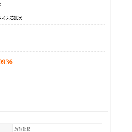
区
水龙头芯批发
0936
黄铜镀铬