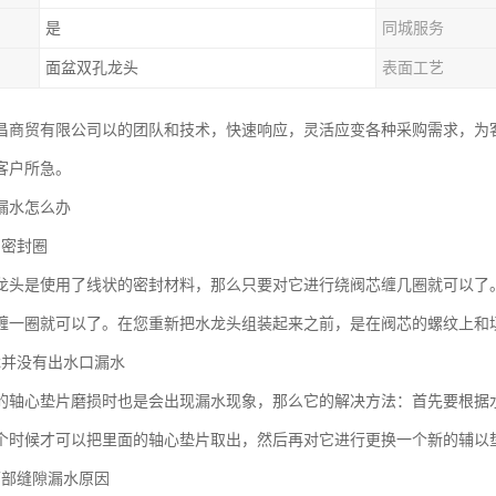
是
同城服务
面盆双孔龙头
表面工艺
昌商贸有限公司以的团队和技术，快速响应，灵活应变各种采购需求，为
客户所急。
漏水怎么办
的密封圈
龙头是使用了线状的密封材料，那么只要对它进行绕阀芯缠几圈就可以了
缠一圈就可以了。在您重新把水龙头组装起来之前，是在阀芯的螺纹上
龙并没有出水口漏水
的轴心垫片磨损时也是会出现漏水现象，那么它的解决方法：首先要根据
个时候才可以把里面的轴心垫片取出，然后再对它进行更换一个新的辅以
下部缝隙漏水原因