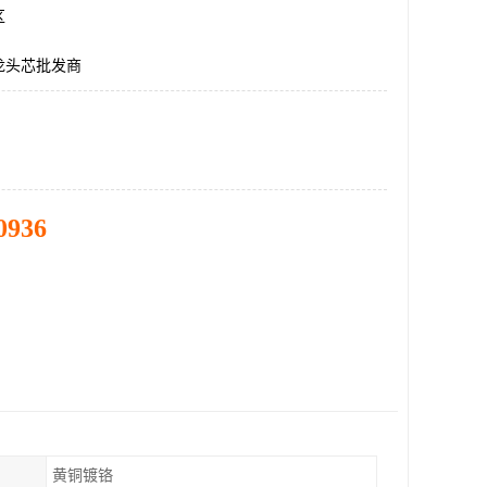
区
龙头芯批发商
0936
黄铜镀铬