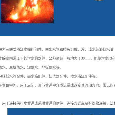
般为三联式浴缸水嘴的部件，由出水管和喷头组成，冷、热水经浴缸水嘴
排除室内常压下的污水的器件，公称通径一般均大于30mm，能使污水顺
落水、尿坑落水、短落水、地板落水等。
包括低水箱配件、高水箱配件、妇洗器配件、喷水浴缸配件等。
在管路中间，用于启闭、调节管道中介质流量或改变其流动方向。常见的
：用于连接供排水管道或采暖管道的附件，连接方式主要有螺纹连接、法