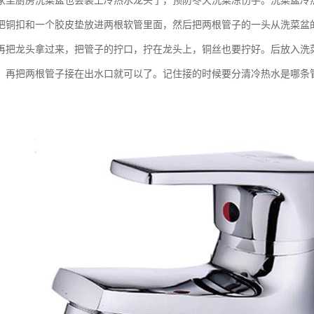
家里厨房洗菜盆也会装上冷热水龙头了，预防冬天洗菜冻伤手。洗菜盆冷
把铜扣和一个胶皮垫放进两根软管里面，然后把两根管子的一头从洗菜盆
再把龙头拿过来，把管子的拧口，拧在龙头上，铜丝也要拧好。后放入洗
，再把两根管子接在出水口就可以了。记住接的时候要分清冷热水是哪条