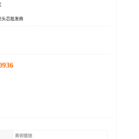
区
龙头芯批发商
0936
黄铜镀铬