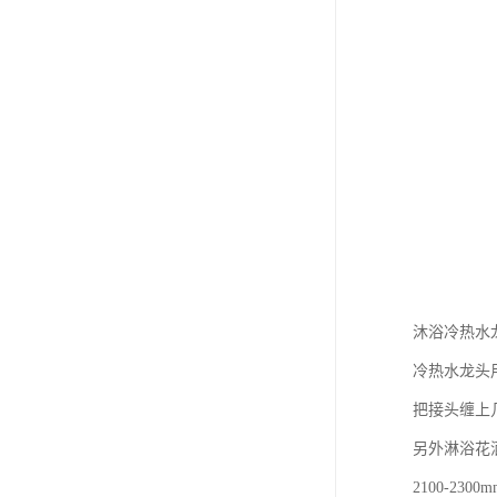
沐浴冷热水
冷热水龙头
把接头缠上
另外淋浴花
2100-2300