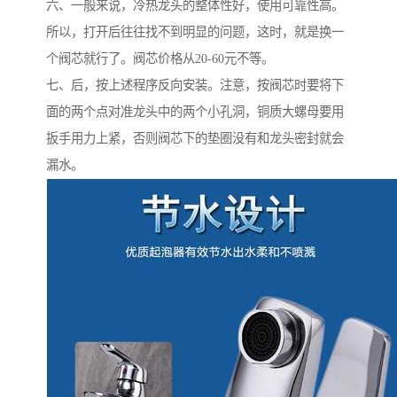
六、一般来说，冷热龙头的整体性好，使用可靠性高。
所以，打开后往往找不到明显的问题，这时，就是换一
个阀芯就行了。阀芯价格从20-60元不等。
七、后，按上述程序反向安装。注意，按阀芯时要将下
面的两个点对准龙头中的两个小孔洞，铜质大螺母要用
扳手用力上紧，否则阀芯下的垫圈没有和龙头密封就会
漏水。