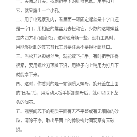
一、关闭总开关。找到把手下的红蓝色点。用手扣开
它，就显露出一个小孔。
二、用手电观察孔内，看里面一颗固定螺丝是十字口还
是一字口，用相应的螺丝刀去松动它。少数的这颗螺丝
是内四方孔(如摩恩)，这就较麻烦一些。没有工具时，
用能够拆卸的其它替代工具要注意不要损坏螺丝口。
三、当松开这颗螺丝后，就能取下把手。有时把手压得
很紧，要用螺丝刀顶着下沿，用锤子向上稍用力打几下
就能拿下来。
四、这时，你看到的是一颗铜质大螺母，旋开盖在上面
的“围裙”后，用活动大扳手拆卸螺母后，就可以取下龙
头的阀芯。
五、观察阀芯下的铜质平面有无不平整或有无细微的砂
粒，清除干净。取出平面上的橡胶密封圈观察有无破
损。