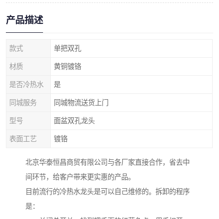
产品描述
款式
单把双孔
材质
黄铜镀铬
是否冷热水
是
同城服务
同城物流送货上门
型号
面盆双孔龙头
表面工艺
镀铬
北京华泰恒昌商贸有限公司与各厂家直接合作，省去中
间环节，给客户带来更实惠的产品。
目前流行的冷热水龙头是可以自己维修的。拆卸的程序
是：