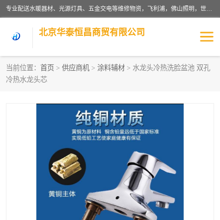
专业配送水暖器材、光源灯具、五金交电等维修物资，飞利浦，佛山照明，世达，博世，九牧，特陶等各产品涉及国内外知名品牌。公司专注与物业、学校、酒店、工厂等单位合作，提供一站式配送服务，降低客户综合成本。依托电子商务改变传统模式，以专业的团队为客户提供24H物资配送到达，货到月结、统一开票，便捷退换等服务，提高了企业的运营效率。
北京华泰恒昌商贸有限公司
当前位置：
首页
>
供应商机
>
涂料辅材
> 水龙头冷热洗脸盆池 双孔
冷热水龙头芯
水暖阀门
电料灯饰
五金工具
涂料辅材