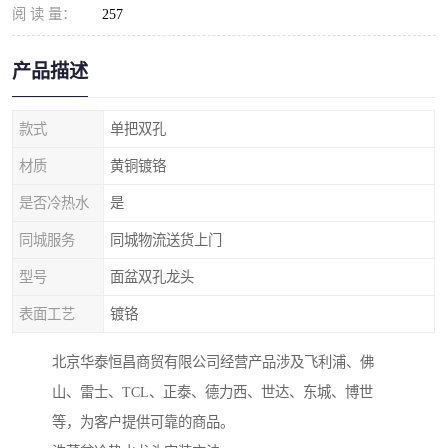
阅 读 量：
257
产品描述
款式
单把双孔
材质
黄铜镀铬
是否冷热水
是
同城服务
同城物流送货上门
型号
面盆双孔龙头
表面工艺
镀铬
北京华泰恒昌商贸有限公司经营产品涉及飞利浦、佛
山、雷士、TCL、正泰、德力西、世达、东城、博世
等，为客户提供可靠的商品。