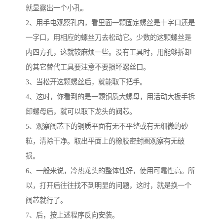
就显露出一个小孔。
2、用手电观察孔内，看里面一颗固定螺丝是十字口还是
一字口，用相应的螺丝刀去松动它。少数的这颗螺丝是
内四方孔，这就较麻烦一些。没有工具时，用能够拆卸
的其它替代工具要注意不要损坏螺丝口。
3、当松开这颗螺丝后，就能取下把手。
4、这时，你看到的是一颗铜质大螺母，用活动大扳手拆
卸螺母后，就可以取下龙头的阀芯。
5、观察阀芯下的铜质平面有无不平整或有无细微的砂
粒，清除干净。取出平面上的橡胶密封圈观察有无破
损。
6、一般来说，冷热龙头的整体性好，使用可靠性高。所
以，打开后往往找不到明显的问题，这时，就是换一个
阀芯就行了。
7、后，按上述程序反向安装。