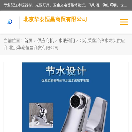
专业配送水暖器材、光源灯具、五金交电等维修物资，飞利浦，佛山照明，世达，博世，九牧，特陶等各产品涉及国内外知名品牌。公司专注与物业、学校、酒店、工厂等单位合作，提供一站式配送服务，降低客户综合成本。依托电子商务改变传统模式，以专业的团队为客户提供24H物资配送到达，货到月结、统一开票，便捷退换等服务，提高了企业的运营效率。
北京华泰恒昌商贸有限公司
当前位置：
首页
>
供应商机
>
水暖阀门
> 北京菜盆冷热水龙头供应
商 北京华泰恒昌商贸有限公司
水暖阀门
电料灯饰
五金工具
涂料辅材