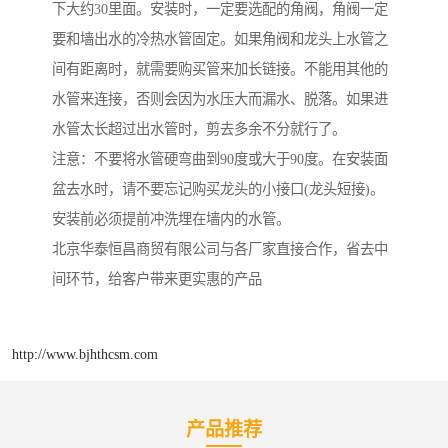
下大约30里面。安装时，一定要选配的角阀，角阀一定
要和墙出水的冷热水管固定。如果角阀和龙头上水管之
间有距离时，就需要购买管来加长链接。不能用其他的
水管来连接，否则会因为水压大而漏水、脱落。如果进
水管太长超过出水管时，剪去多余不分就行了。
注意：不要将水管硬弯曲到90度或大于90度。在安装面
盆去水时，请不要忘记购买龙头的小接口(龙头短接)。
安装前必须提前冲洗埋在墙内的水管。
北京华泰恒昌商贸有限公司与各厂家直接合作，省去中
间环节，给客户带来更实惠的产品
http://www.bjhthcsm.com
产品推荐