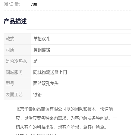
阅 读 量：
708
产品描述
款式
单把双孔
材质
黄铜镀铬
是否冷热水
是
同城服务
同城物流送货上门
型号
面盆双孔龙头
表面工艺
镀铬
北京华泰恒昌商贸有限公司以的团队和技术，快速响
应，灵活应变各种采购需求，为客户解决各种问题，一
切从客户的利益出发，想客户所想，急客户所急。