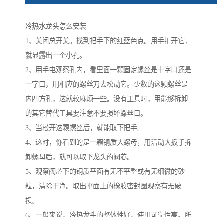
冷热水龙头怎么安装
1、关闭总开关。找到把手下的红蓝色点。用手扣开它，
就显露出一个小孔。
2、用手电观察孔内，看里面一颗固定螺丝是十字口还是
一字口，用相应的螺丝刀去松动它。少数的这颗螺丝是
内四方孔，这就较麻烦一些。没有工具时，用能够拆卸
的其它替代工具要注意不要损坏螺丝口。
3、当松开这颗螺丝后，就能取下把手。
4、这时，你看到的是一颗铜质大螺母，用活动大扳手拆
卸螺母后，就可以取下龙头的阀芯。
5、观察阀芯下的铜质平面有无不平整或有无细微的砂
粒，清除干净。取出平面上的橡胶密封圈观察有无破
损。
6、一般来说，冷热龙头的整体性好，使用可靠性高。所