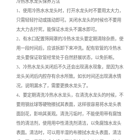
冷热水水龙头保养方法
1、使用冷热水水龙头时，打开水龙头时不要用太大力，
只需轻轻拧动或拨动即可。关闭水龙头的时候也不要用
太大力去拧死，能保证水龙头不漏水即可。
2、有水口配置筛网罩的冷热水龙头要定期清除杂质，使
用一段时间后，应该拆卸下来冲洗。配有软管的冷热水
龙头要保证软管经常处于自然舒展状态，以免折断。
3、冷热水龙头关闭后不久还会出现滴水现象，是因为水
龙头关闭后内腔存有佘水所致。如长时间还出现滴水情
况，说明漏水了，需要更换水龙头了。
4、要定期清洗冷热水水龙头，在清洗水龙头的时候，不
要用钢丝球等硬物擦拭其表面，这样很容易将水龙头表
面刮花，影响其美观。清洗污垢时，不能使用带有腐蚀
性的清洁剂，使用用中性清洗剂清洁，以免腐蚀水龙头
表面。清洁时，可以用半湿的布擦拭水龙头表面，清洁