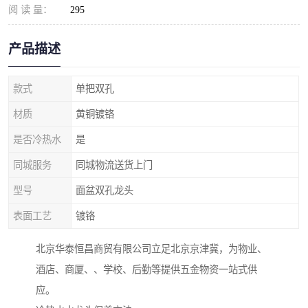
阅 读 量：
295
产品描述
款式
单把双孔
材质
黄铜镀铬
是否冷热水
是
同城服务
同城物流送货上门
型号
面盆双孔龙头
表面工艺
镀铬
北京华泰恒昌商贸有限公司立足北京京津冀，为物业、
酒店、商厦、、学校、后勤等提供五金物资一站式供
应。