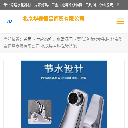
专业配送水暖器材、光源灯具、五金交电等维修物资，飞利浦，佛山照明，世达，博世，九牧，特陶等各产品涉及国内外知名品牌。公司专注与物业、学校、酒店、工厂等单位合作，提供一站式配送服务，降低客户综合成本。依托电子商务改变传统模式，以专业的团队为客户提供24H物资配送到达，货到月结、统一开票，便捷退换等服务，提高了企业的运营效率。
北京华泰恒昌商贸有限公司
当前位置：
首页
>
供应商机
>
水暖阀门
> 菜盆冷热水龙头芯 北京华
泰恒昌商贸有限公司 水龙头冷热洗脸盆池
水暖阀门
电料灯饰
五金工具
涂料辅材