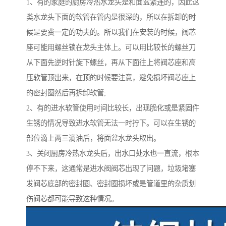
1、有的家庭的厨房冷热水龙头是和面盆紧连的，因此这
类水龙头下面的软管在管内是很深的，所以在拆卸的时
候是要费一定的功夫的。所以我们在安装的时候，阀芯
座可能用螺丝锁在龙头主体上。可以用比较长的螺丝刀
从下面先逆时针旋下螺丝，再从下面往上将阀芯座和高
压软管顶出来，在顶的时候要注意，避免损坏阀芯座上
的密封圈然后再拆卸软管;
2、有的进水软管使用时间比较长，出现脆化或是紧固件
生锈的情况导致进水软管无法一时拧下。可以在生锈的
部位滴上两三滴油后，将面盆水龙头取出。
3、关闭厨房冷热水龙头后，出水口处水也一直流，根本
停不下来，这通常是进水阀阀芯出现了问题，垃圾堵塞
发阀芯底部的密封圈、密封圈损坏或是管道里的杂质划
伤阀芯都可能导致这种情况。