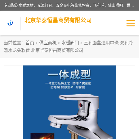
专业配送水暖器材、光源灯具、五金交电等维修物资，飞利浦，佛山照明，世达，博世，九牧，特陶等各产品涉及国内外知名品牌。公司专注与物业、学校、酒店、工厂等单位合作，提供一站式配送服务，降低客户综合成本。依托电子商务改变传统模式，以专业的团队为客户提供24H物资配送到达，货到月结、统一开票，便捷退换等服务，提高了企业的运营效率。
北京华泰恒昌商贸有限公司
当前位置：
首页
>
供应商机
>
水暖阀门
> 三孔面盆通用中珠 双孔冷
热水龙头软管 北京华泰恒昌商贸有限公司
水暖阀门
电料灯饰
五金工具
涂料辅材