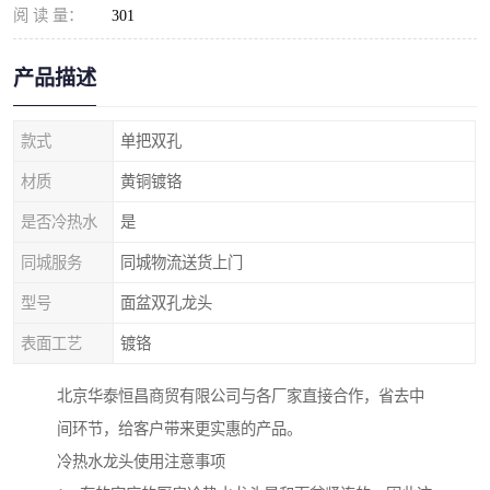
阅 读 量：
301
产品描述
款式
单把双孔
材质
黄铜镀铬
是否冷热水
是
同城服务
同城物流送货上门
型号
面盆双孔龙头
表面工艺
镀铬
北京华泰恒昌商贸有限公司与各厂家直接合作，省去中
间环节，给客户带来更实惠的产品。
冷热水龙头使用注意事项