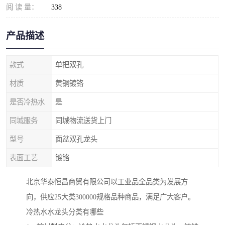
阅 读 量：
338
产品描述
款式
单把双孔
材质
黄铜镀铬
是否冷热水
是
同城服务
同城物流送货上门
型号
面盆双孔龙头
表面工艺
镀铬
北京华泰恒昌商贸有限公司以工业品全品类为发展方
向，供应25大类300000规格品种商品，满足广大客户。
冷热水水龙头分类有哪些