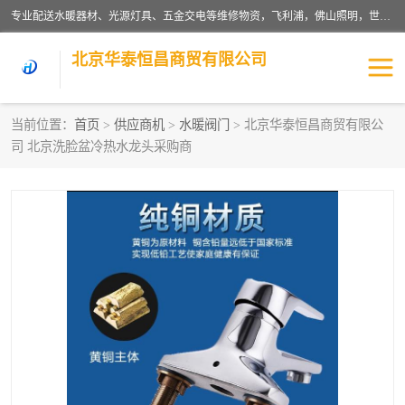
专业配送水暖器材、光源灯具、五金交电等维修物资，飞利浦，佛山照明，世达，博世，九牧，特陶等各产品涉及国内外知名品牌。公司专注与物业、学校、酒店、工厂等单位合作，提供一站式配送服务，降低客户综合成本。依托电子商务改变传统模式，以专业的团队为客户提供24H物资配送到达，货到月结、统一开票，便捷退换等服务，提高了企业的运营效率。
北京华泰恒昌商贸有限公司
当前位置：
首页
>
供应商机
>
水暖阀门
> 北京华泰恒昌商贸有限公
司 北京洗脸盆冷热水龙头采购商
水暖阀门
电料灯饰
五金工具
涂料辅材