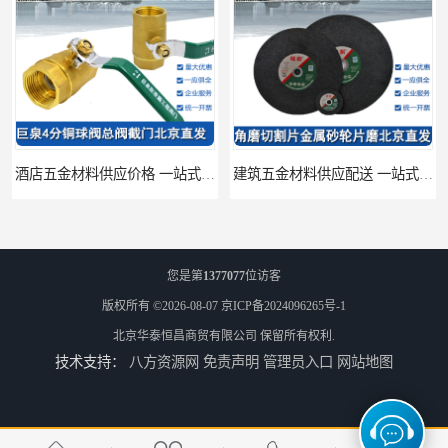
酒店五金材料供应价格 一站式配送
建筑五金材料供应配送 一站式五金材料供应商
您是第
1377077
位访客
版权所有 ©2026-08-07
京ICP备2024096265号-1
北京华泰恒昌商贸有限公司
保留所有权利.
技术支持：
八方资源网
免责声明
管理员入口
网站地图
脸盆冷热水龙头批发商 水龙头冷热洗脸盆池 全城配送
厨房冷热水龙头批发 三孔面盆通用中珠 24小时内送达