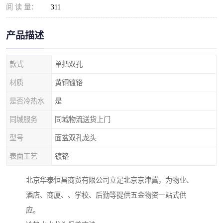
阅 读 量：
311
产品描述
款式
单把双孔
材质
黄铜镀铬
是否冷热水
是
同城服务
同城物流送货上门
型号
面盆双孔龙头
表面工艺
镀铬
北京华泰恒昌商贸有限公司立足北京京津冀，为物业、
酒店、商厦、、学校、后勤等提供五金物资一站式供
应。