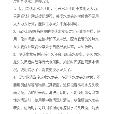
冷热水水龙头保养方法
1、使用冷热水水龙头时，打开水龙头时不要用太大力，
只需轻轻拧动或拨动即可。关闭水龙头的时候也不要用
太大力去拧死，能保证水龙头不漏水即可。
2、有水口配置筛网罩的冷热水龙头要定期清除杂质，使
用一段时间后，应该拆卸下来冲洗。配有软管的冷热水
龙头要保证软管经常处于自然舒展状态，以免折断。
3、冷热水龙头关闭后不久还会出现滴水现象，是因为水
龙头关闭后内腔存有佘水所致。如长时间还出现滴水情
况，说明漏水了，需要更换水龙头了。
4、要定期清洗冷热水水龙头，在清洗水龙头的时候，不
要用钢丝球等硬物擦拭其表面，这样很容易将水龙头表
面刮花，影响其美观。清洗污垢时，不能使用带有腐蚀
性的清洁剂，使用用中性清洗剂清洁，以免腐蚀水龙头
表面。清洁时，可以用半湿的布擦拭水龙头表面，清洁