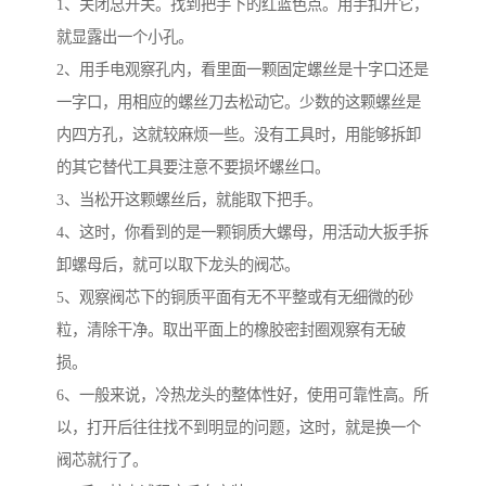
1、关闭总开关。找到把手下的红蓝色点。用手扣开它，
就显露出一个小孔。
2、用手电观察孔内，看里面一颗固定螺丝是十字口还是
一字口，用相应的螺丝刀去松动它。少数的这颗螺丝是
内四方孔，这就较麻烦一些。没有工具时，用能够拆卸
的其它替代工具要注意不要损坏螺丝口。
3、当松开这颗螺丝后，就能取下把手。
4、这时，你看到的是一颗铜质大螺母，用活动大扳手拆
卸螺母后，就可以取下龙头的阀芯。
5、观察阀芯下的铜质平面有无不平整或有无细微的砂
粒，清除干净。取出平面上的橡胶密封圈观察有无破
损。
6、一般来说，冷热龙头的整体性好，使用可靠性高。所
以，打开后往往找不到明显的问题，这时，就是换一个
阀芯就行了。