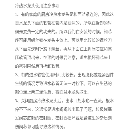
冷热水龙头使用注意事项
1、有的家庭的厨房冷热水龙头是和面盆紧连的，因此这
类水龙头下面的软管在管内是很深的，所以在拆卸的时
候是要费一定的功夫的。所以我们在安装的时候，阀芯
座可能用螺丝锁在龙头主体上。可以用比较长的螺丝刀
从下面先逆时针旋下螺丝，再从下面往上将阀芯座和高
压软管顶出来，在顶的时候要注意，避免损坏阀芯座上
的密封圈然后再拆卸软管;
2、有的进水软管使用时间比较长，出现脆化或是紧固件
生锈的情况导致进水软管无法一时拧下。可以在生锈的
部位滴上两三滴油后，将面盆水龙头取出。
3、关闭厨房冷热水龙头后，出水口处水也一直流，根本
停不下来，这通常是进水阀阀芯出现了问题，垃圾堵塞
发阀芯底部的密封圈、密封圈损坏或是管道里的杂质划
伤阀芯都可能导致这种情况。