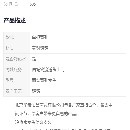
阅 读 量：
308
产品描述
款式
单把双孔
材质
黄铜镀铬
是否冷热水
是
同城服务
同城物流送货上门
型号
面盆双孔龙头
表面工艺
镀铬
北京华泰恒昌商贸有限公司与各厂家直接合作，省去中
间环节，给客户带来更实惠的产品。
冷热水龙头怎么安装