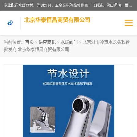
专业配送水暖器材、光源灯具、五金交电等维修物资，飞利浦，佛山照明，世达，博世，九牧，特陶等各产品涉及国内外知名品牌。公司专注与物业、学校、酒店、工厂等单位合作，提供一站式配送服务，降低客户综合成本。依托电子商务改变传统模式，以专业的团队为客户提供24H物资配送到达，货到月结、统一开票，便捷退换等服务，提高了企业的运营效率。
北京华泰恒昌商贸有限公司
当前位置：
首页
>
供应商机
>
水暖阀门
> 北京淋雨冷热水龙头软管
批发商 北京华泰恒昌商贸有限公司
水暖阀门
电料灯饰
五金工具
涂料辅材