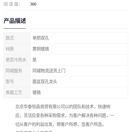
阅 读 量：
300
产品描述
款式
单把双孔
材质
黄铜镀铬
是否冷热水
是
同城服务
同城物流送货上门
型号
面盆双孔龙头
表面工艺
镀铬
北京华泰恒昌商贸有限公司以的团队和技术，快速响
应，灵活应变各种采购需求，为客户解决各种问题，一
切从客户的利益出发，想客户所想，急客户所急。