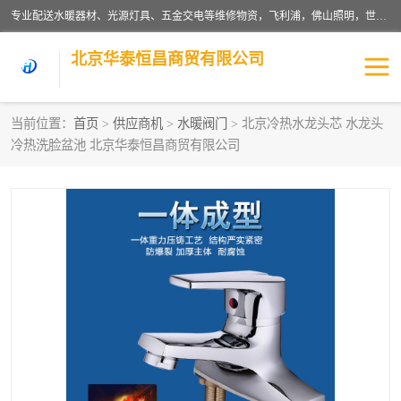
专业配送水暖器材、光源灯具、五金交电等维修物资，飞利浦，佛山照明，世达，博世，九牧，特陶等各产品涉及国内外知名品牌。公司专注与物业、学校、酒店、工厂等单位合作，提供一站式配送服务，降低客户综合成本。依托电子商务改变传统模式，以专业的团队为客户提供24H物资配送到达，货到月结、统一开票，便捷退换等服务，提高了企业的运营效率。
北京华泰恒昌商贸有限公司
当前位置：
首页
>
供应商机
>
水暖阀门
> 北京冷热水龙头芯 水龙头
冷热洗脸盆池 北京华泰恒昌商贸有限公司
水暖阀门
电料灯饰
五金工具
涂料辅材