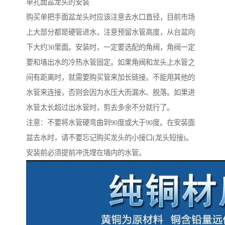
单孔面盆龙头的安装
购买单把手面盆龙头时应该注意去水口直径，目前市场
上大部分都是硬管进水，注意预留水管高度，从台盆向
下大约30里面。安装时，一定要选配的角阀，角阀一定
要和墙出水的冷热水管固定。如果角阀和龙头上水管之
间有距离时，就需要购买管来加长链接。不能用其他的
水管来连接，否则会因为水压大而漏水、脱落。如果进
水管太长超过出水管时，剪去多余不分就行了。
注意：不要将水管硬弯曲到90度或大于90度。在安装面
盆去水时，请不要忘记购买龙头的小接口(龙头短接)。
安装前必须提前冲洗埋在墙内的水管。