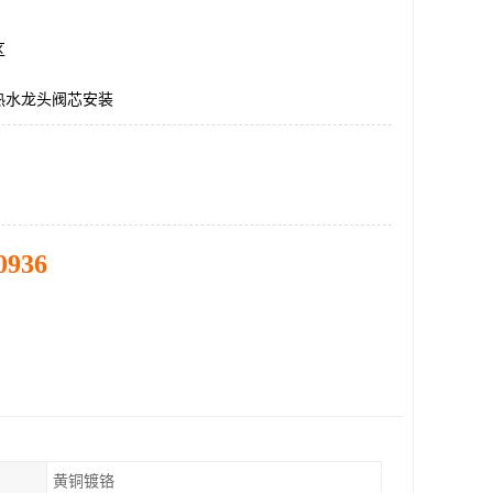
区
热水龙头阀芯安装
0936
黄铜镀铬