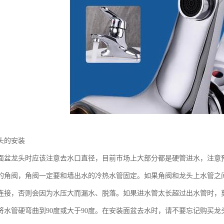
头的安装
面盆龙头时应该注意去水口直径，目前市场上大部分都是硬管进水，注意预
的角阀，角阀一定要和墙出水的冷热水管固定。如果角阀和龙头上水管之
连接，否则会因为水压大而漏水、脱落。如果进水管太长超过出水管时，
将水管硬弯曲到90度或大于90度。在安装面盆去水时，请不要忘记购买龙