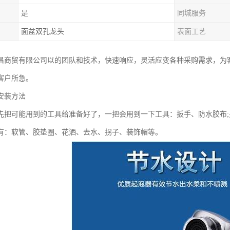
是
同城服务
面盆双孔龙头
表面工艺
昌商贸有限公司以的团队和技术，快速响应，灵活应变各种采购需求，为
客户所急。
安装方法
先把可能用到的工具给准备好了，一把会用到一下工具：扳手、防水胶布
有：软管、胶垫圈、花洒、去水、拐子、装饰帽等。