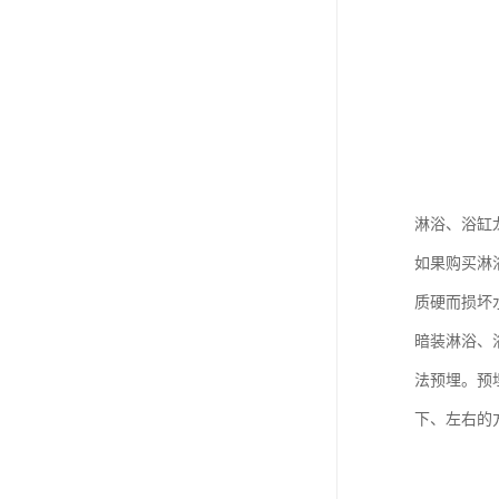
淋浴、浴缸
如果购买淋
质硬而损坏
暗装淋浴、
法预埋。预
下、左右的