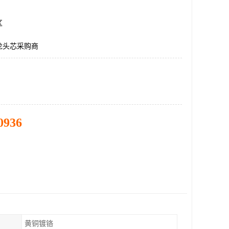
区
龙头芯采购商
0936
黄铜镀铬