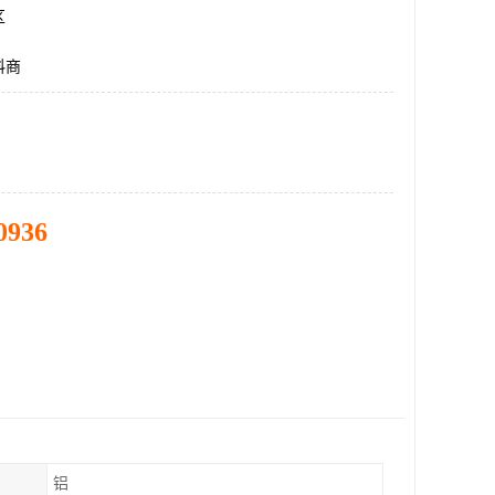
区
料商
0936
铝