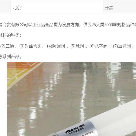
北京
开票
昌商贸有限公司以工业品全品类为发展方向，供应25大类300000规格品
材料的种类：
 (2)三通； (3)对丝弯头； (4)防漏阀 ；(5)球阀 ；(6)八字阀 ；(7)直通阀
阀等系列产品。