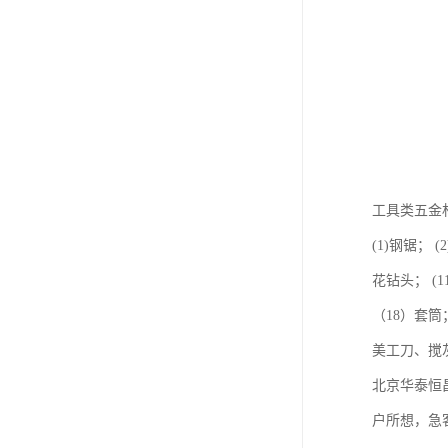
工具类五金
(1)钢锯； 
花钻头； (
（18）套
美工刀、搅
北京华泰恒
户所想，急