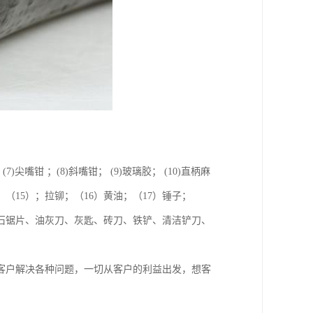
(7)尖嘴钳 ；(8)斜嘴钳； (9)玻璃胶； (10)直柄麻
扳手；（15）；拉铆；（16）黄油；（17）锤子；
云石锯片、油灰刀、灰匙、砖刀、铁铲、清洁铲刀、
客户解决各种问题，一切从客户的利益出发，想客