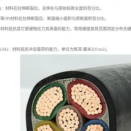
(δ)：材料在拉伸断裂后，总伸长与原始标距长度的百分比。
缩率(Ψ)材料在拉伸断裂后、断面缩小面积与原断面积百分比。
材料抵抗其它更硬物压力其表面的能力，常用硬度按其范围测定分布氏硬度(H
(Ak)：材料抵抗冲击载荷的能力，单位为焦耳/厘米2(J/cm2)。