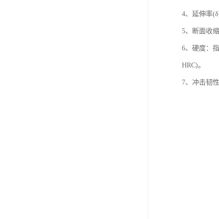
4、延伸率
5、断面收
6、硬度：指
HRC)。
7、冲击韧性