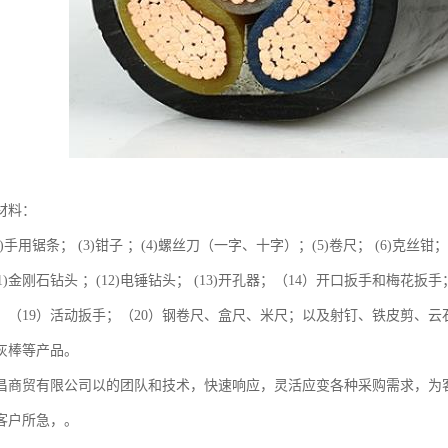
材料：
(2)手用锯条； (3)钳子 ；(4)螺丝刀（一字、十字）；(5)卷尺； (6)克丝钳； 
11)金刚石钻头 ；(12)电锤钻头； (13)开孔器；（14）开口扳手和梅花
筒；（19）活动扳手；（20）钢卷尺、盒尺、米尺；以及射钉、铁皮剪、
灰棒等产品。
昌商贸有限公司以的团队和技术，快速响应，灵活应变各种采购需求，为
客户所急，。