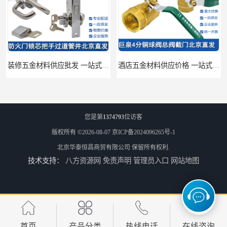
装修五金材料供应批发 一站式供应
酒店五金材料供应价格 一站式配送
您是第
1374793
位访客
版权所有 ©2026-08-07
京ICP备2024096265号-1
北京华泰恒昌商贸有限公司
保留所有权利.
技术支持：
八方资源网
免责声明
管理员入口
网站地图
建筑五金材料供应配送 一站式五金材料供应商
脸盆冷热水龙头批发商 水龙头冷热洗脸盆池 全城配送
首页
产品分类
热线电话
在线咨询