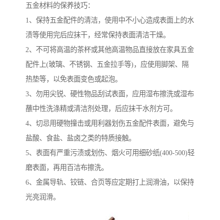
五金材料的保养技巧：
1、保持五金配件的清洁，使用中不小心造成表面上的水
渍等使用完后应抹干，经常保持表面清洁干燥。
2、不可将高温的茶杯或其他高温物品直接放在家具五金
配件上(玻璃、不锈钢、五金拉手等)，应使用脚架、隔
热垫等，以免表面变色或起泡。
3、勿用尖锐、硬性物品刮试表面，应用湿布擦洗或湿布
蘸中性洗涤精或清洁剂处理，后应抹干水剂方可。
4、切忌用硬物撞击或用利器划伤五金配件表面，避免与
盐酸、食盐、盐卤之类的特质接触。
5、表面有严重污渍或划伤、烟火可用细砂纸(400-500)轻
磨表面，再用百洁布擦洗。
6、金属导轨、铰链、合页等应定期打上润滑油，以保持
光亮润滑。