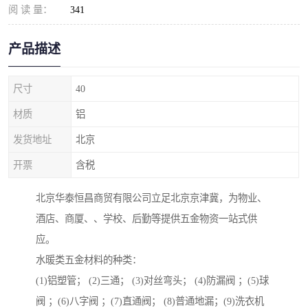
阅 读 量：
341
产品描述
尺寸
40
材质
铝
发货地址
北京
开票
含税
北京华泰恒昌商贸有限公司立足北京京津冀，为物业、
酒店、商厦、、学校、后勤等提供五金物资一站式供
应。
水暖类五金材料的种类：
(1)铝塑管； (2)三通； (3)对丝弯头； (4)防漏阀 ；(5)球
阀 ；(6)八字阀 ；(7)直通阀； (8)普通地漏；(9)洗衣机