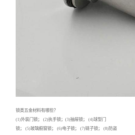
锁类五金材料有哪些？
(1)外装门锁； (2)执手锁；(3)抽屉锁； (4)球型门
锁； (5)玻璃橱窗锁； (6)电子锁； (7)链子锁； (8)防盗