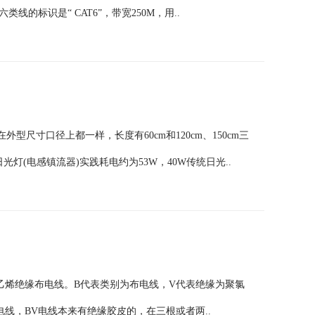
类线的标识是“ CAT6”，带宽250M，用..
型尺寸口径上都一样，长度有60cm和120cm、150cm三
日光灯(电感镇流器)实践耗电约为53W，40W传统日光..
乙烯绝缘布电线。B代表类别为布电线，V代表绝缘为聚氯
电线，BV电线本来有绝缘胶皮的，在三根或者两..