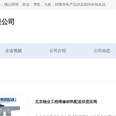
专业配送水暖器材、光源灯具、五金交电等维修物资，飞利浦，佛山照明，世达，博世，九牧，特陶等各产品涉及国内外知名品牌。公司专注与物业、学校、酒店、工厂等单位合作，提供一站式配送服务，降低客户综合成本。依托电子商务改变传统模式，以专业的团队为客户提供24H物资配送到达，货到月结、统一开票，便捷退换等服务，提高了企业的运营效率。
限公司
企业视频
公司介绍
公司动态
北京物业工程维修材料配送供货应商