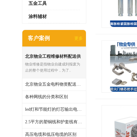
五金工具
涂料辅材
客户案例
更多
北京物业工程维修材料配送供
货应商
物业维修是指物业自建成到报废为
止的整个使用过程中，为了..
北京物业五金电料物资配送供货应商
各种网线的分类和区别
led灯和节能灯的灯芯输出电压区别
2.5平方的塑铜线和护套线有什么区别
高压电缆和低压电缆的区别