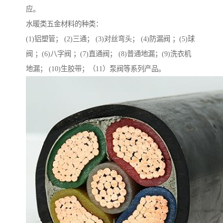
应。
水暖类五金材料的种类：
(1)铝塑管； (2)三通； (3)对丝弯头； (4)防漏阀 ；(5)球
阀 ；(6)八字阀 ；(7)直通阀； (8)普通地漏；(9)洗衣机
地漏； (10)生胶带；（11）泵阀等系列产品。