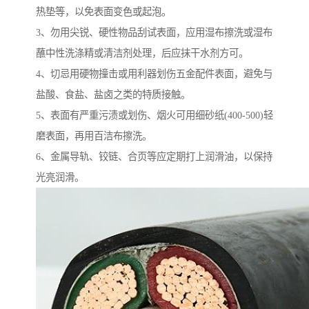
热垫等，以免表面变色或起泡。
3、勿用尖锐、硬性物品刮试表面，应用湿布擦洗或湿布
蘸中性洗涤精或清洁剂处理，后应抹干水剂方可。
4、切忌用硬物撞击或用利器划伤五金配件表面，避免与
盐酸、食盐、盐卤之类的特质接触。
5、表面有严重污渍或划伤、烟火可用细砂纸(400-500)轻
磨表面，再用百洁布擦洗。
6、金属导轨、铰链、合页等应定期打上润滑油，以保持
光亮润滑。