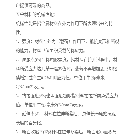
户提供可靠的商品。
五金材料的机械性能：
机械性能是指金属材料在外力作用下所表现出来的特
性。
1、强度：材料在外力（载荷）作用下，抵抗变形和断裂
的能力。材料单位面积受载荷称应力。
2、屈服点(бs)：称屈服强度，指材料在拉抻过程中，材
料所受应力达到某一临界值时，载荷不再增加变形却继
续增加或产生0.2%L时应力值，单位用牛顿/毫米
2(N/mm2)表示。
3、抗拉强度(бb)也叫强度极限指材料在拉断前承受应力
值。单位用牛顿/毫米2(N/mm2)表示。
4、延伸率(δ)：材料在拉伸断裂后，总伸长与原始标距
长度的百分比。
5、断面收缩率(Ψ)材料在拉伸断裂后、断面缩小面积与