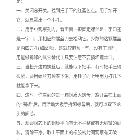
是：
一、关闭总开关。找到把手下的红蓝色点。用手扣开
它，就显露出一个小孔。
二、用手电观察孔内，看里面一颗固定螺丝是十字口还
是一字口，用相应的螺丝刀去松动它。少数的这颗螺丝
是内四方孔(如摩恩)，这就较麻烦一些。没有工具时，
用能够拆卸的其它替代工具要注意不要损坏螺丝口。
三、当松开这颗螺丝后，就能取下把手。有时把手压得
很紧，要用螺丝刀顶着下沿，用锤子向上稍用力打几下
就能拿下来。
四、这时，你看到的是一颗铜质大螺母，旋开盖在上面
的“围裙”后，用活动大扳手拆卸螺母后，就可以取下龙
头的阀芯。
五、观察阀芯下的铜质平面有无不平整或有无细微的砂
粒，清除干净。取出平面上的橡胶密封圈观察有无破