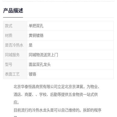
产品描述
款式
单把双孔
材质
黄铜镀铬
是否冷热水
是
同城服务
同城物流送货上门
型号
面盆双孔龙头
表面工艺
镀铬
北京华泰恒昌商贸有限公司立足北京京津冀，为物业、
酒店、商厦、、学校、后勤等提供五金物资一站式供
应。
目前流行的冷热水龙头是可以自己维修的。拆卸的程序