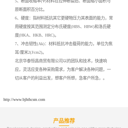
5、断面收缩率(Ψ)材料在拉伸断裂后、断面缩小面积与
原断面积百分比。
6、硬度：指材料抵抗其它更硬物压力其表面的能力，常
用硬度按其范围测定分布氏硬度(HBS、HBW)和洛氏硬
度(HKA、HKB、HRC)。
7、冲击韧性(Ak)：材料抵抗冲击载荷的能力，单位为焦
耳/厘米2(J/cm2)。
北京华泰恒昌商贸有限公司以的团队和技术，快速响
应，灵活应变各种采购需求，为客户解决各种问题，一
切从客户的利益出发，想客户所想，急客户所急，。
http://www.bjhthcsm.com
产品推荐