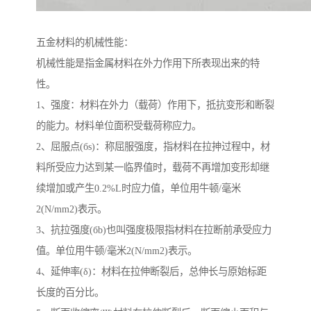
五金材料的机械性能：
机械性能是指金属材料在外力作用下所表现出来的特
性。
1、强度：材料在外力（载荷）作用下，抵抗变形和断裂
的能力。材料单位面积受载荷称应力。
2、屈服点(бs)：称屈服强度，指材料在拉抻过程中，材
料所受应力达到某一临界值时，载荷不再增加变形却继
续增加或产生0.2%L时应力值，单位用牛顿/毫米
2(N/mm2)表示。
3、抗拉强度(бb)也叫强度极限指材料在拉断前承受应力
值。单位用牛顿/毫米2(N/mm2)表示。
4、延伸率(δ)：材料在拉伸断裂后，总伸长与原始标距
长度的百分比。